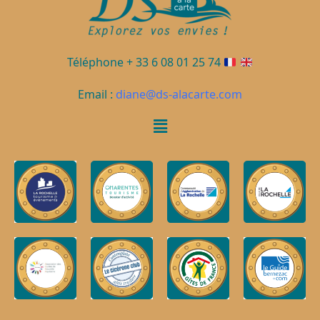
n
e
m
e
Téléphone + 33 6 08 01 25 74
n
Email :
diane@ds-alacarte.com
t
s