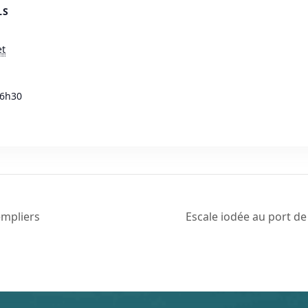
LS
et
 6h30
empliers
Escale iodée au port d