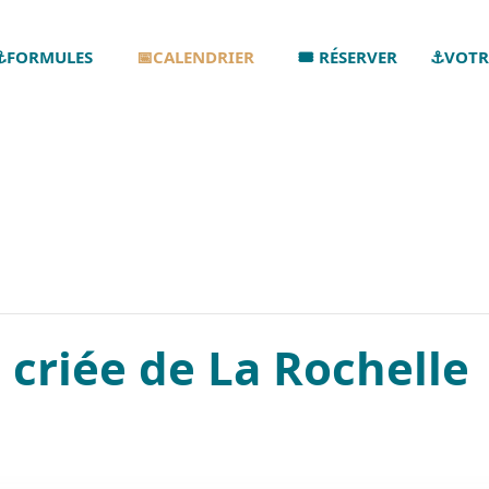
⚓FORMULES
📅CALENDRIER
🎟️ RÉSERVER
⚓VOTR
 criée de La Rochelle