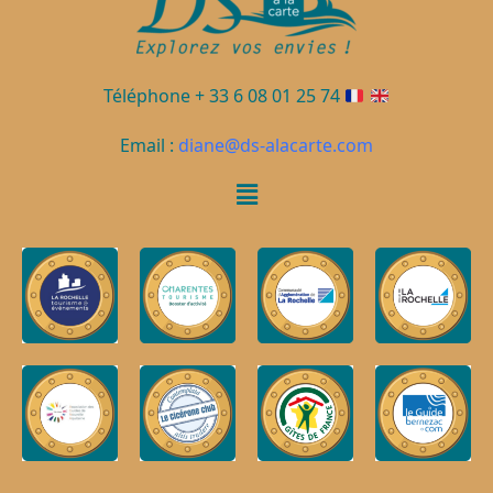
n
e
m
e
Téléphone + 33 6 08 01 25 74
n
Email :
diane@ds-alacarte.com
t
s