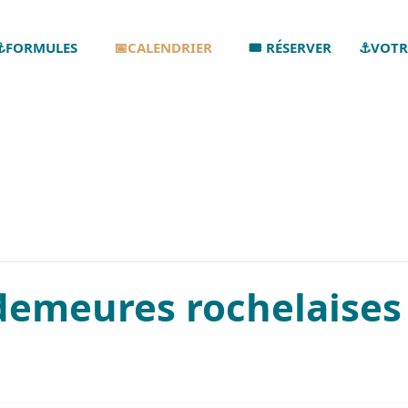
⚓FORMULES
📅CALENDRIER
🎟️ RÉSERVER
⚓VOTR
demeures rochelaises