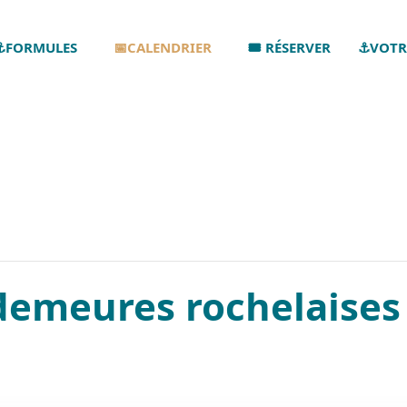
⚓FORMULES
📅CALENDRIER
🎟️ RÉSERVER
⚓VOTR
demeures rochelaises