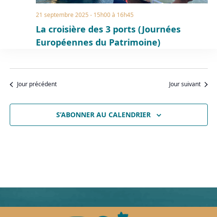
n
21 septembre 2025 - 15h00
à
16h45
e
La croisière des 3 ports (Journées
m
e
Européennes du Patrimoine)
n
t
s
Jour précédent
Jour suivant
S’ABONNER AU CALENDRIER