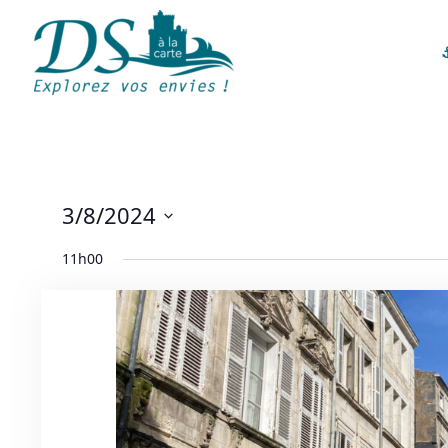
3/8/2024
S
11h00
é
l
e
c
t
i