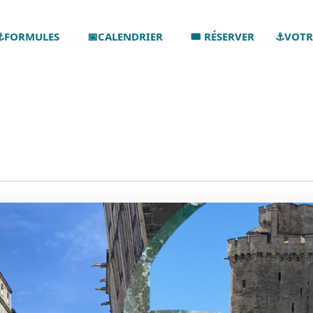
⚓FORMULES
📅CALENDRIER
🎟️ RÉSERVER
⚓VOTR